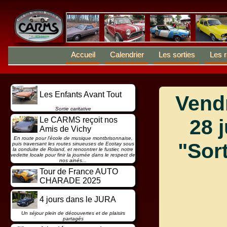
Accueil
Calendrier
Les sorties
Les r
Les Enfants Avant Tout
Vend
Sortie caritative
Le CARMS reçoit nos
28 
Amis de Vichy
En route pour l'école de musique montbrisonnaise,
"Sor
puis traversant les routes sinueuses de Ecotay sous
la conduite de Roland, et rencontrer le fustier, notre
vedette locale pour finir la journée dans le respect de
nos ainés...
Tour de France AUTO
CHARADE 2025
4 jours dans le JURA
Un séjour plein de découvertes et de plaisirs
partagés