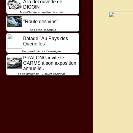
A la découverte de
DIGOIN
Jean-Claude en maître de sortie...
"Route des vins"
en Forez Roannais
Balade "Au Pays des
Quenelles"
Un grand merci à Dominique...
PRALONG invite le
CARMS à son exposition
annuelle .
Forte affluence... Accueil convivial...