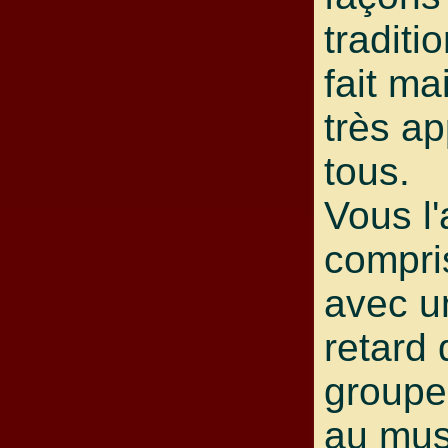
traditi
fait ma
très a
tous.
Vous l
compris
avec u
retard 
groupe 
au mus