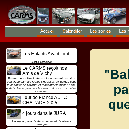
Accueil
Calendrier
Les sorties
Les r
Les Enfants Avant Tout
Sortie caritative
Le CARMS reçoit nos
"Ba
Amis de Vichy
En route pour l'école de musique montbrisonnaise,
puis traversant les routes sinueuses de Ecotay sous
pa
la conduite de Roland, et rencontrer le fustier, notre
vedette locale pour finir la journée dans le respect de
nos ainés...
Tour de France AUTO
que
CHARADE 2025
4 jours dans le JURA
Un séjour plein de découvertes et de plaisirs
partagés