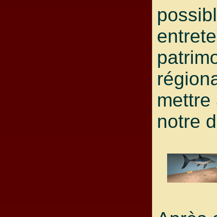
possib
entrete
patrim
régiona
mettre 
notre d