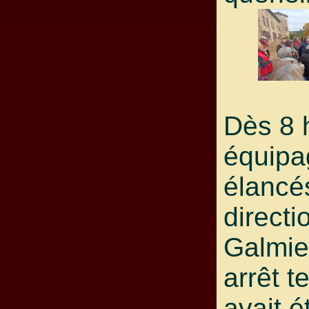
Dès 8 
équipa
élancé
directi
Galmie
arrêt t
avait é