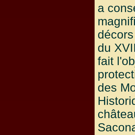
a cons
magnif
décors 
du XVII
fait l'o
protect
des M
Histori
châtea
Sacon