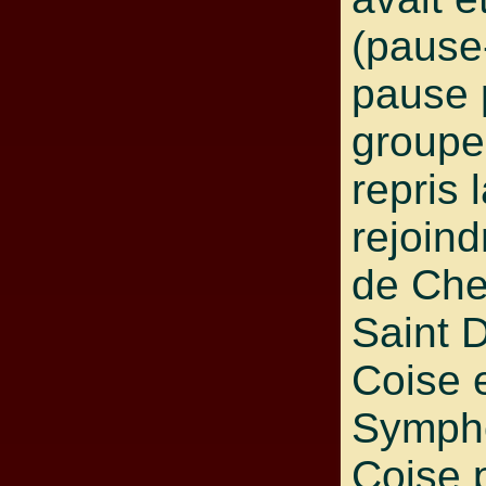
(pause
pause p
groupe
repris 
rejoind
de Che
Saint 
Coise e
Sympho
Coise p