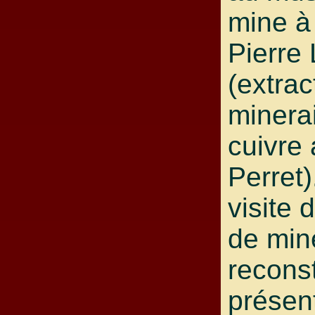
mine à
Pierre
(extrac
minerai
cuivre 
Perret)
visite 
de min
reconst
présen