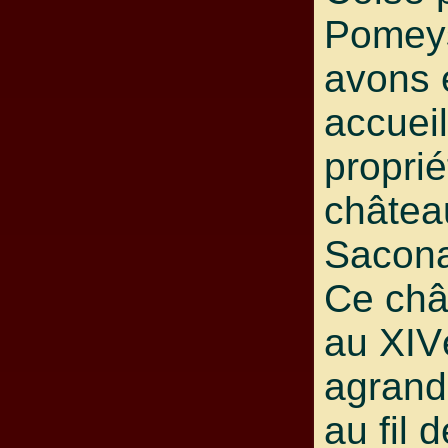
Pomey
avons 
accueil
proprié
châtea
Sacona
Ce châ
au XIV
agrandi
au fil 