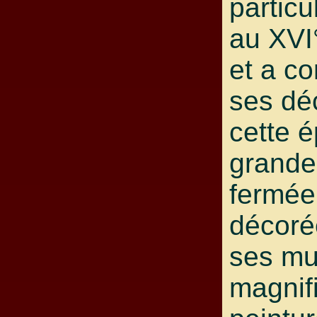
particu
au XVI°
et a c
ses dé
cette 
grande
fermée
décoré
ses mu
magnif