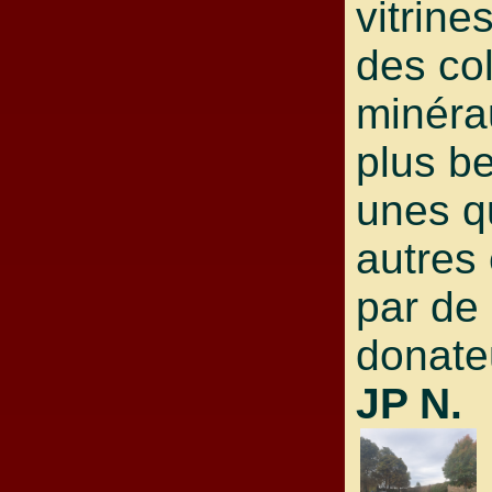
vitrine
des col
minéra
plus be
unes q
autres 
par de
donate
JP N.