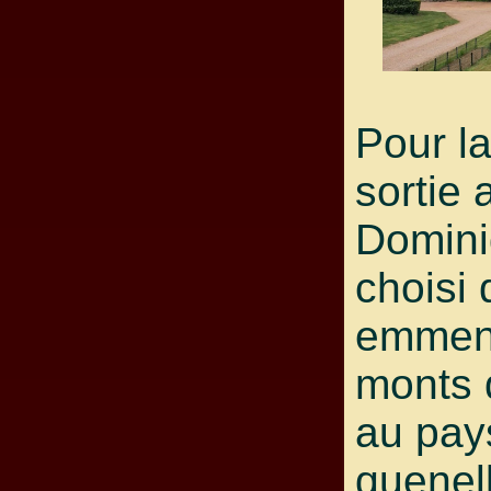
Pour la
sortie 
Domini
choisi
emmene
monts 
au pay
quenel