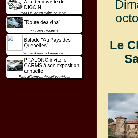
Dim
A la découverte de
DIGOIN
Jean-Claude en maître de sortie...
oct
"Route des vins"
en Forez Roannais
Balade "Au Pays des
Le C
Quenelles"
Un grand merci à Dominique...
Sa
PRALONG invite le
CARMS à son exposition
annuelle .
Forte affluence... Accueil convivial...