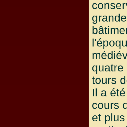
conser
grande
bâtime
l'époq
médiév
quatre
tours d
Il a ét
cours 
et plus