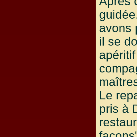
Après c
guidée
avons 
il se do
apériti
compag
maîtres
Le rep
pris à
restau
façons"