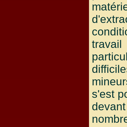
matéri
d'extra
condit
travail
particu
difficil
mineurs
s'est p
devant
nombr