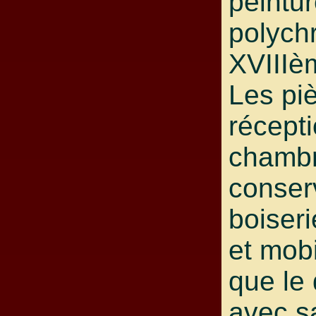
peintu
polych
XVIIIè
Les pi
récepti
chambr
conser
boiseri
et mobi
que le
avec s