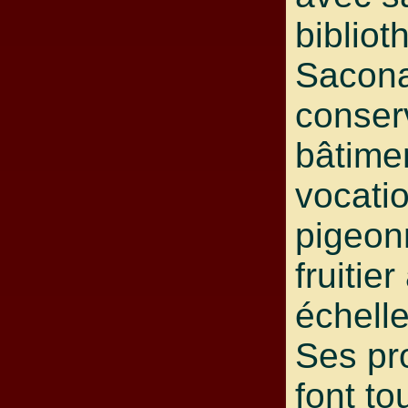
bibliot
Sacon
conser
bâtime
vocatio
pigeonn
fruitie
échelle
Ses pro
font to