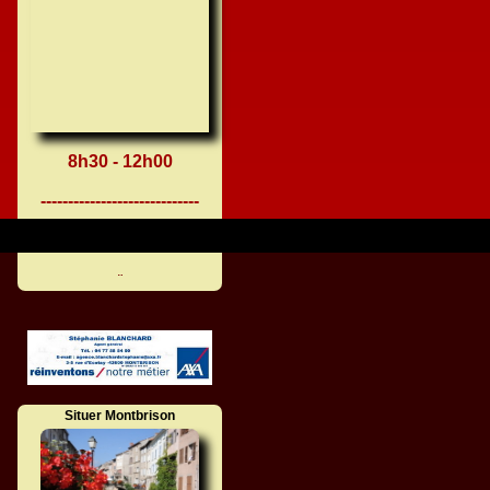
8h30 - 12h00
-----------------------------
---------------------------------------------
--------------
¨
Situer Montbrison