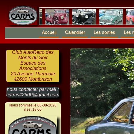
Accueil
Calendrier
Les sorties
Les r
Club AutoRetro des
Monts du Soir
Espace des
Associations
20 Avenue Thermale
42600 Montbrison
nous contacter par mail :
carms42600@gmail.com
Nous sommes le 08-08-2026
il est:18:00