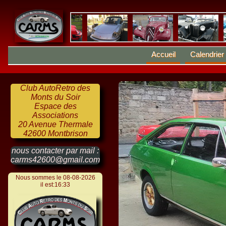
Accueil
Calendrier
Club AutoRetro des
Monts du Soir
Espace des
Associations
20 Avenue Thermale
42600 Montbrison
nous contacter par mail :
carms42600@gmail.com
Nous sommes le 08-08-2026
il est:16:33