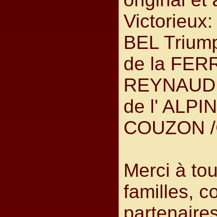
Victorieux
BEL Triump
de la FER
REYNAUD 
de l' ALPI
COUZON 
Merci à to
familles, c
partenaires