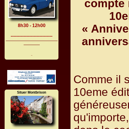
compte 
10e
« Annive
8h30 - 12h00
-----------------------------
annivers
---------------------------------------------
--------------
¨
Comme il se
10eme édit
Situer Montbrison
généreuse
qu'importe, 