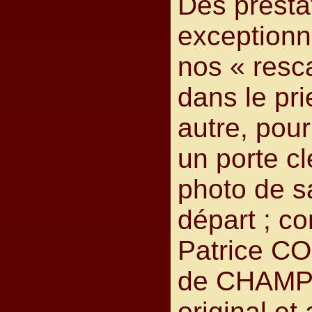
Des presta
exceptionn
nos « resc
dans le pri
autre, pour
un porte cle
photo de s
départ ; co
Patrice C
de CHAMP
original et