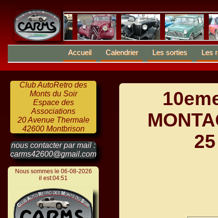
Accueil
Calendrier
Les sorties
Les r
Club AutoRetro des
10em
Monts du Soir
Espace des
Associations
MONTA
20 Avenue Thermale
42600 Montbrison
25
nous contacter par mail :
carms42600@gmail.com
Nous sommes le 06-08-2026
il est:04:51