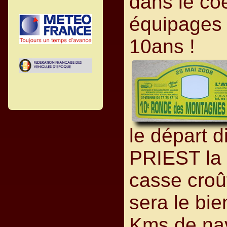
dans le co
équipages 
10ans !
le départ d
PRIEST la
casse croû
sera le bi
Kms de nav