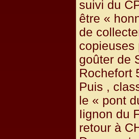
suivi du CP
être « hon
de collect
copieuses 
goûter de S
Rochefort 
Puis , cla
le « pont d
Iignon du 
retour à 